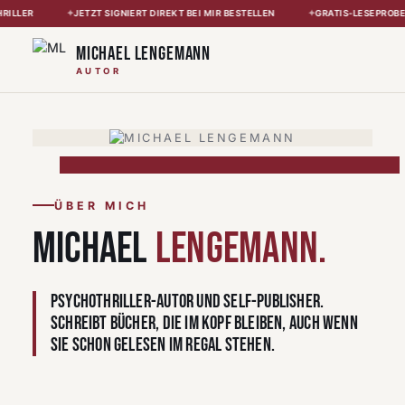
Zum
RILLER
JETZT SIGNIERT DIREKT BEI MIR BESTELLEN
GRATIS-LESEPROB
Inhalt
springen
Michael Lengemann
AUTOR
ÜBER MICH
MICHAEL
LENGEMANN.
Psychothriller-Autor und Self-Publisher.
Schreibt Bücher, die im Kopf bleiben, auch wenn
sie schon gelesen im Regal stehen.