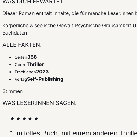
WAS DICH ERWARTET.
Dieser Roman enthält Inhalte, die für manche Leser:innen 
körperliche & seelische Gewalt
Psychische Grausamkeit
U
Buchdaten
ALLE
FAKTEN.
358
Seiten
Thriller
Genre
2023
Erschienen
Self-Publishing
Verlag
Stimmen
WAS LESER:INNEN
SAGEN.
★★★★★
"Ein tolles Buch, mit einem anderen Thrill