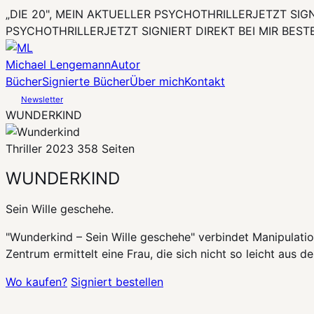
„DIE 20", MEIN AKTUELLER PSYCHOTHRILLER
JETZT SIG
PSYCHOTHRILLER
JETZT SIGNIERT DIREKT BEI MIR BEST
Michael Lengemann
Autor
Bücher
Signierte Bücher
Über mich
Kontakt
Newsletter
WUNDERKIND
Thriller
2023
358 Seiten
WUNDERKIND
Sein Wille geschehe.
"Wunderkind – Sein Wille geschehe" verbindet Manipulati
Zentrum ermittelt eine Frau, die sich nicht so leicht aus d
Wo kaufen?
Signiert bestellen